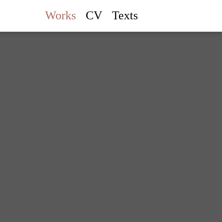
Works
CV
Texts